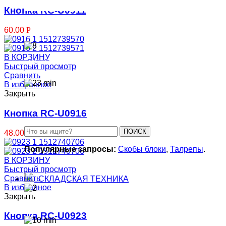
Кнопка RC-U0911
Рым-гайки
60.00
Р
В КОРЗИНУ
Скобы-блоки
Быстрый просмотр
Сравнить
В избранное
Закрыть
Зажимы для троса
Кнопка RC-U0916
ПОИСК
48.00
Р
Популярные запросы:
Скобы блоки
,
Талрепы
.
В КОРЗИНУ
Быстрый просмотр
Сравнить
СКЛАДСКАЯ ТЕХНИКА
В избранное
Закрыть
Тележки складские
Кнопка RC-U0923