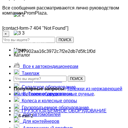
Промышленные и поворотные колеса для тележек
Все сообщения рассматриваются лично руководством
компании PromPlaza.
Колеса пневматические, литые, вспененные для тележек и тачек
[contact-form-7 404 "Not Found"]
×
ПОИСК
Аппаратные колеса
Меню
Каталог
Большегрузные чугунные колеса
Все к автокондиционерам
Такелаж
ПОИСК
Складская техника
Складское оборудование
Популярные запросы:
Тележки из нержавеющей
стали
,
Тележки двухколесные ручные
.
Весовое оборудование
Колеса и колесные опоры
Грузоподъемное оборудование
ГРУЗОПОДЪЕМНОЕ ОБОРУДОВАНИЕ
Для автомобилей
Для контейнеров
Тали