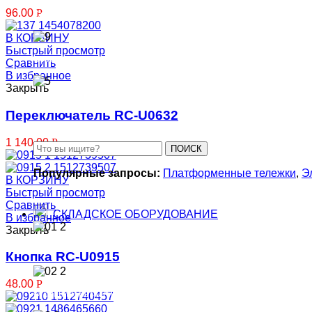
96.00
Р
Столы подъемные
В КОРЗИНУ
Быстрый просмотр
Сборщики заказов
Сравнить
В избранное
Закрыть
Штабелеры
Переключатель RC-U0632
1 140.00
Р
ПОИСК
Популярные запросы:
Платформенные тележки
,
Э
В КОРЗИНУ
Быстрый просмотр
Сравнить
СКЛАДСКОЕ ОБОРУДОВАНИЕ
В избранное
Закрыть
Отбойники металлические для складов
Кнопка RC-U0915
48.00
Р
Отбойники металлические для стен