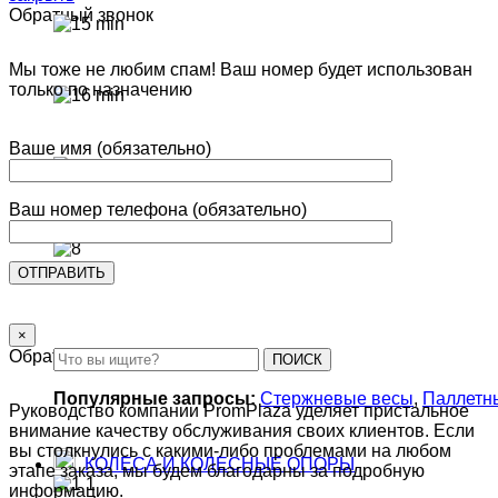
Обратный звонок
Паллетные весы
Мы тоже не любим спам! Ваш номер будет использован
только по назначению
Стержневые весы
Ваше имя (обязательно)
Динамометры электронные
Ваш номер телефона (обязательно)
Аккумуляторы для весовых кранов
×
Обратиться к руководству
ПОИСК
Популярные запросы:
Стержневые весы
,
Паллетн
Руководство компании PromPlaza уделяет пристальное
внимание качеству обслуживания своих клиентов. Если
вы столкнулись с какими-либо проблемами на любом
КОЛЕСА И КОЛЕСНЫЕ ОПОРЫ
этапе заказа, мы будем благодарны за подробную
информацию.