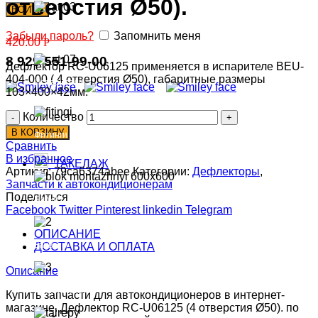
отверстия Ø50).
ВОЙТИ
Радиаторы
Забыли пароль?
Запомнить меня
420.00
Р
8 929 551-99-00
Дефлектор RC-U06125 применяется в испарителе BEU-
404-000 ( 4 отверстия Ø50), габаритные размеры
Испарители
103×400×42мм.
Количество
В КОРЗИНУ
Фитинги
Сравнить
В избранное
ТАКЕЛАЖ
Артикул:
79ca6374abee
Категории:
Дефлекторы
,
Запчасти к автокондиционерам
Поделиться
Блоки
Facebook
Twitter
Pinterest
linkedin
Telegram
ОПИСАНИЕ
Захваты
ДОСТАВКА И ОПЛАТА
Описание
Ремни стяжные
Купить запчасти для автокондиционеров в интернет-
магазине. Дефлектор RC-U06125 (4 отверстия Ø50). по