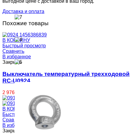
выгодной цене с доставкой в ваш город.
Талрепы, Стяжки
Доставка и оплата
Похожие товары
Вертлюги
В КОРЗИНУ
Быстрый просмотр
Стропы
Сравнить
В избранное
Закрыть
Рым-болты
Выключатель температурный трехходовой
RC-U0924
2 976.00
Р
В КОРЗИНУ
Быстрый просмотр
Сравнить
В избранное
Закрыть