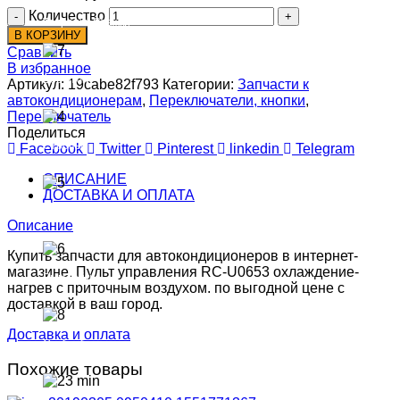
Количество
Талрепы, Стяжки
В КОРЗИНУ
Сравнить
В избранное
Вертлюги
Артикул:
19cabe82f793
Категории:
Запчасти к
автокондиционерам
,
Переключатели, кнопки
,
Переключатель
Поделиться
Стропы
Facebook
Twitter
Pinterest
linkedin
Telegram
ОПИСАНИЕ
ДОСТАВКА И ОПЛАТА
Рым-болты
Описание
Купить запчасти для автокондиционеров в интернет-
магазине. Пульт управления RC-U0653 охлаждение-
Рым-гайки
нагрев с приточным воздухом. по выгодной цене с
доставкой в ваш город.
Доставка и оплата
Скобы-блоки
Похожие товары