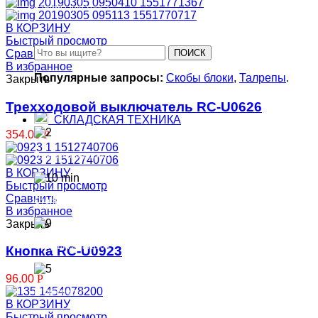
Зажимы для троса
В КОРЗИНУ
Быстрый просмотр
ПОИСК
Сравнить
В избранное
Популярные запросы:
Скобы блоки
,
Талрепы
.
Закрыть
Трехходовой выключатель RC-U0626
СКЛАДСКАЯ ТЕХНИКА
354.00
Р
Тележки складские
В КОРЗИНУ
Быстрый просмотр
Сравнить
Столы подъемные
В избранное
Закрыть
Сборщики заказов
Кнопка RC-U0923
96.00
Р
Штабелеры
В КОРЗИНУ
Быстрый просмотр