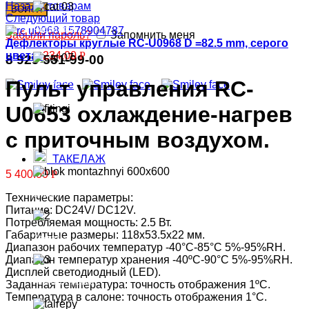
Назад к товарам
ВОЙТИ
Следующий товар
Радиаторы
Забыли пароль?
Запомнить меня
Дефлекторы круглые RC-U0968 D =82.5 mm, серого
цвета.
234.00
Р
8 929 551-99-00
Испарители
Пульт управления RC-
U0653 охлаждение-нагрев
Фитинги
с приточным воздухом.
ТАКЕЛАЖ
5 400.00
Р
Блоки
Технические параметры:
Питание: DC24V/ DC12V.
Потребляемая мощность: 2.5 Вт.
Габаритные размеры: 118х53.5х22 мм.
Захваты
Диапазон рабочих температур -40°С-85°С 5%-95%RH.
Диапазон температур хранения -40ºС-90°С 5%-95%RH.
Дисплей светодиодный (LED).
Ремни стяжные
Заданная температура: точность отображения 1ºС.
Температура в салоне: точность отображения 1°​С.