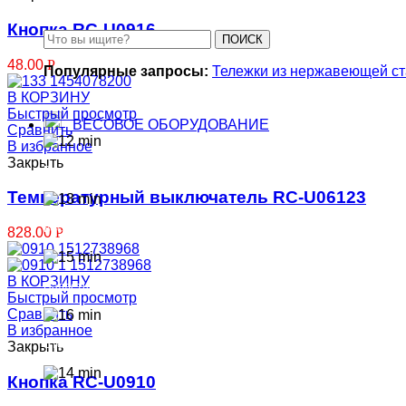
Кнопка RC-U0916
ПОИСК
48.00
Р
Популярные запросы:
Тележки из нержавеющей с
В КОРЗИНУ
Быстрый просмотр
ВЕСОВОЕ ОБОРУДОВАНИЕ
Сравнить
В избранное
Закрыть
Весы крановые
Температурный выключатель RC-U06123
Весы платформенные
828.00
Р
В КОРЗИНУ
Паллетные весы
Быстрый просмотр
Сравнить
В избранное
Стержневые весы
Закрыть
Кнопка RC-U0910
Динамометры электронные