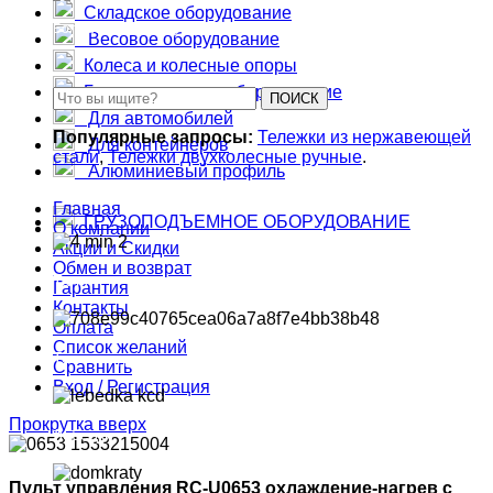
Складское оборудование
Большегрузные чугунные колеса
Весовое оборудование
Колеса и колесные опоры
Грузоподъемное оборудование
ПОИСК
Для автомобилей
Популярные запросы:
Тележки из нержавеющей
Для контейнеров
стали
,
Тележки двухколесные ручные
.
Алюминиевый профиль
Главная
ГРУЗОПОДЪЕМНОЕ ОБОРУДОВАНИЕ
О компании
Акции и Скидки
Обмен и возврат
Тали
Гарантия
Контакты
Оплата
Список желаний
Тележки для талей
Сравнить
Вход / Регистрация
Прокрутка вверх
Лебедки
Пульт управления RC-U0653 охлаждение-нагрев с