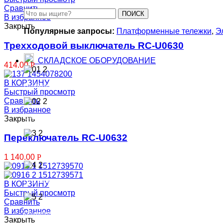
Сравнить
ПОИСК
В избранное
Закрыть
Популярные запросы:
Платформенные тележки
,
Э
Трехходовой выключатель RC-U0630
СКЛАДСКОЕ ОБОРУДОВАНИЕ
414.00
Р
В КОРЗИНУ
Отбойники металлические для складов
Быстрый просмотр
Сравнить
В избранное
Отбойники металлические для стен
Закрыть
Переключатель RC-U0632
Отбойники стеллажные
1 140.00
Р
Столбики
В КОРЗИНУ
Быстрый просмотр
Сравнить
В избранное
Ограждения
Закрыть