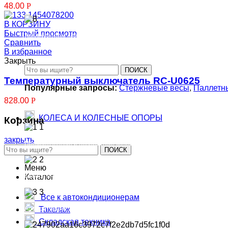
48.00
Р
В КОРЗИНУ
Быстрый просмотр
Аккумуляторы для весовых кранов
Сравнить
В избранное
Закрыть
ПОИСК
Температурный выключатель RC-U0625
Популярные запросы:
Стержневые весы
,
Паллетн
828.00
Р
КОЛЕСА И КОЛЕСНЫЕ ОПОРЫ
Корзина
закрыть
Промышленные и поворотные колеса для тележек
ПОИСК
Меню
Колеса пневматические, литые, вспененные для тележек и тачек
Каталог
Все к автокондиционерам
Аппаратные колеса
Такелаж
Складская техника