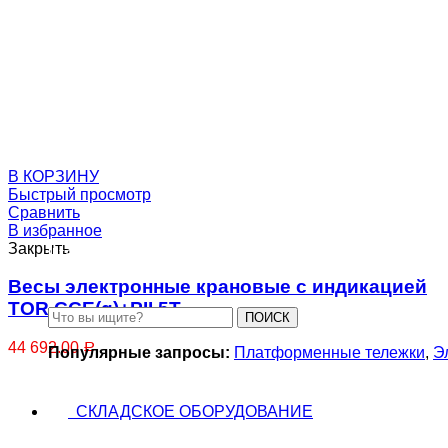
Сборщики заказов
В КОРЗИНУ
Быстрый просмотр
Сравнить
В избранное
Закрыть
Штабелеры
Весы электронные крановые с индикацией
TOR CCE(g)+PII 5T
ПОИСК
44 692.00
Р
Популярные запросы:
Платформенные тележки
,
Э
СКЛАДСКОЕ ОБОРУДОВАНИЕ