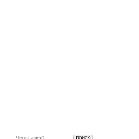
Захваты для контейнеров
Замки для контейнеров
ПОИСК