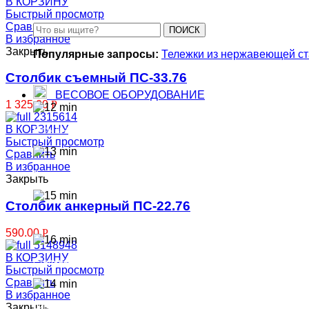
В КОРЗИНУ
Быстрый просмотр
Сравнить
ПОИСК
В избранное
Закрыть
Популярные запросы:
Тележки из нержавеющей с
Столбик съемный ПС-33.76
ВЕСОВОЕ ОБОРУДОВАНИЕ
1 325.00
Р
В КОРЗИНУ
Весы крановые
Быстрый просмотр
Сравнить
В избранное
Весы платформенные
Закрыть
Столбик анкерный ПС-22.76
Паллетные весы
590.00
Р
В КОРЗИНУ
Стержневые весы
Быстрый просмотр
Сравнить
В избранное
Закрыть
Динамометры электронные