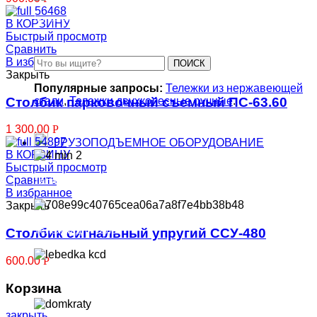
Большегрузные чугунные колеса
В КОРЗИНУ
Быстрый просмотр
Сравнить
В избранное
ПОИСК
Закрыть
Популярные запросы:
Тележки из нержавеющей
Столбик парковочный съемный ПС-63.60
стали
,
Тележки двухколесные ручные
.
1 300.00
Р
ГРУЗОПОДЪЕМНОЕ ОБОРУДОВАНИЕ
В КОРЗИНУ
Быстрый просмотр
Сравнить
Тали
В избранное
Закрыть
Тележки для талей
Столбик сигнальный упругий ССУ-480
600.00
Р
Лебедки
Корзина
закрыть