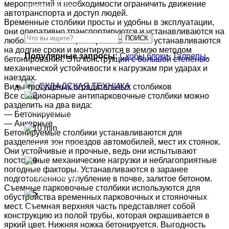
мероприятий и необходимости ограничить движение
Зажимы для троса
автотранспорта и доступ людей.
Временные столбики просты и удобны в эксплуатации,
они оперативно транспортируются и устанавливаются на
ПОИСК
любом месте. Стационарные столбики устанавливаются
на долгие сроки и монтируются в землю методом
Популярные запросы:
Скобы блоки
,
Талрепы
.
бетонирования. Это конструкции с большой степенью
механической устойчивости к нагрузкам при ударах и
наездах.
СКЛАДСКАЯ ТЕХНИКА
Виды тротуарных оградительных столбиков
Все стационарные антипарковочные столбики можно
разделить на два вида:
Тележки складские
— Бетонируемые
— Анкерные
Бетонируемые столбики устанавливаются для
разделения зон проездов автомобилей, мест их стоянок.
Столы подъемные
Они устойчивые и прочные, ведь они испытывают
постоянные механические нагрузки и неблагоприятные
погодные факторы. Устанавливаются в заранее
Сборщики заказов
подготовленное углубление в почве, залитое бетоном.
Съемные парковочные столбики используются для
обустройства временных парковочных и стояночных
мест. Съемная верхняя часть представляет собой
Штабелеры
конструкцию из полой трубы, которая окрашивается в
яркий цвет. Нижняя ножка бетонируется. Выгодность