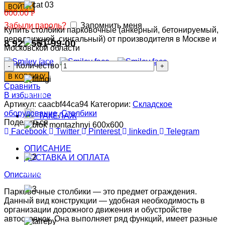
ВОЙТИ
600.00
Р
Радиаторы
Забыли пароль?
Запомнить меня
Купить столбики парковочные (анкерный, бетонируемый,
передвижной, сингальный) от производителя в Москве и
8 929 551-99-00
Московской области
Испарители
Количество
В КОРЗИНУ
Сравнить
В избранное
Фитинги
Артикул:
caacbf44ca94
Категории:
Складское
оборудование
,
Столбики
ТАКЕЛАЖ
Поделиться
Facebook
Twitter
Pinterest
linkedin
Telegram
Блоки
ОПИСАНИЕ
ДОСТАВКА И ОПЛАТА
Захваты
Описание
Парковочные столбики — это предмет ограждения.
Данный вид конструкции — удобная необходимость в
Ремни стяжные
организации дорожного движения и обустройстве
автостоянок. Она выполняет ряд функций, имеет разные