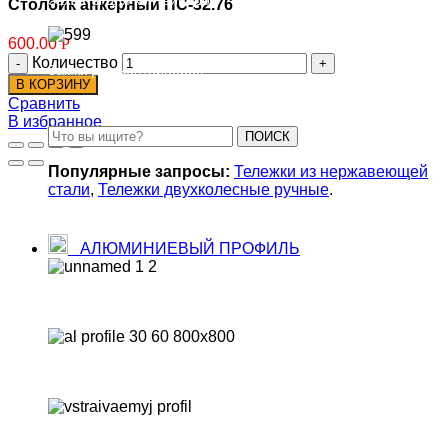
Захваты для контейнеров
Столбик анкерный ПС-32.76
600.00
Р
Количество
Замки для контейнеров
В КОРЗИНУ
Сравнить
В избранное
ПОИСК
Популярные запросы:
Тележки из нержавеющей
стали
,
Тележки двухколесные ручные
.
АЛЮМИНИЕВЫЙ ПРОФИЛЬ
Автомобильный
Строительный алюминиевый профиль
Профиль электротехнического назначение