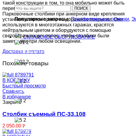
такой конструкции в том, то она мобильно может быть
перемещена в другое место.
ПОИСК
Парковочные столбики при анкерном виде крепления
Популярные запросы:
Платформенные тележки
,
Э
устанавливаются прямо на дорожном покрытии. Они
используются в многоэтажных гаражах, красятся
нейтральным цветом и оборудуются с помощью
светоотражающих полос, чтобы столбики были
СКЛАДСКОЕ ОБОРУДОВАНИЕ
заметными при любом освещении.
Доставка и оплата
Отбойники металлические для складов
Похожие товары
Отбойники металлические для стен
В КОРЗИНУ
Быстрый просмотр
Сравнить
Отбойники стеллажные
В избранное
Закрыть
Столбики
Столбик съемный ПС-33.108
2 050.00
Р
Ограждения