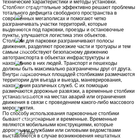
технические характеристики и методы установки.
Столбики оградительные эффективно решают проблемы
Талрепы, Стяжки
тотального дефицита свободного пространства в
современных мегаполисах и помогают четко
разграничивать участки территорий, которые
Вертлюги
выделяются под парковки, проезды и остановочные
пункты, улучшается логистика этих объектов.
Столбики для парковки разграничивают полосы
движения, разделяют проезжие части и тротуары и тем
Стропы
самым способствуют безопасному движению
автотранспорта в объектах инфраструктуры и
нахождению в них людей. Транспорт и пешеходы
должны быть максимально разграничены друг от друга.
Рым-болты
Внутри парковочных площадей столбиками размечаются
территории для въезда и выезда, маневрирования,
нахождения различных служб. С их помощью
размечаются дорожные развязки, а временные столбики
устанавливаются на местах аварий или ограничения
Рым-гайки
движения в связи с проведением какого-либо массового
мероприятия.
По способу использования парковочные столбики
бывают стационарные и временные. Временные
Скобы-блоки
являются мобильными конструкциями, которые
дорожными службами или силовыми ведомствами
выставляются в случае возникновения нештатных