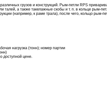
азличных грузов и конструкций. Рым-петли RPS привариваю
 талей, а также такелажные скобы и т. п. в кольце рым-пе
рукции (например, к раме трала), после чего, кольцо рым-п
бочая нагрузка (тонн); номер партии
онн)
о доступной цене.