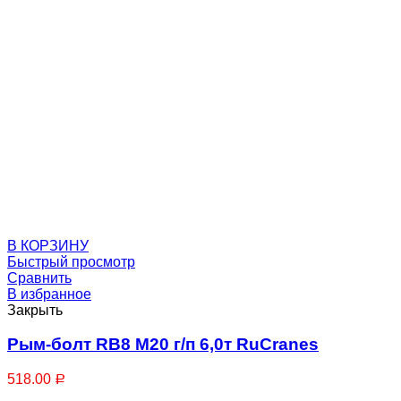
Рым-болты
В КОРЗИНУ
Быстрый просмотр
Сравнить
В избранное
Закрыть
Рым-болт RB8 М20 г/п 6,0т RuCranes
Рым-гайки
518.00
Р