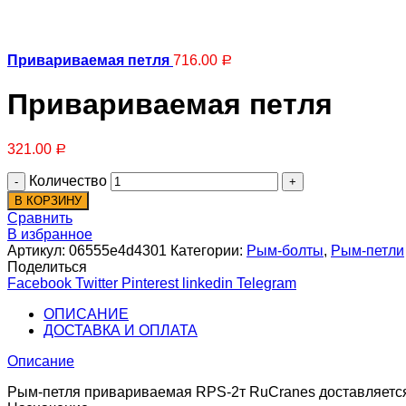
Шланги
Привариваемая петля
716.00
Р
Привариваемая петля
321.00
Р
Количество
В КОРЗИНУ
Радиаторы
Сравнить
В избранное
Артикул:
06555e4d4301
Категории:
Рым-болты
,
Рым-петли
Поделиться
Facebook
Twitter
Pinterest
linkedin
Telegram
ОПИСАНИЕ
ДОСТАВКА И ОПЛАТА
Описание
Испарители
Рым-петля привариваемая RPS-2т RuCranes доставляется 