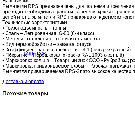
Назначение.
Рым-петли RPS предназначены для подъема и крепления р
проводят необходимые работы, зацепляя крюки стропов или
цепей и т. п., рым-петли RPS приваривают к деталям конст
Технические характеристики.
• Грузоподъемность – тонны
• Сталь – Легированная, G-80 (8-й класс)
• Метод изготовления – горячая штамповка
Фитинги
• Вид термообработки – закалка, отпуск
• Коэффициент запаса прочности – 4:1 (четырехкратный)
ТАКЕЛАЖ
• Покрытие – Порошковая окраска RAL 1003 (желтый)
• Маркировка кольца – Товарный знак ООО «РуКрейнз»; ра
• Маркировка привариваемой скобы – Рабочая нагрузка (т
Рым-петля привариваемая RPS-2т это высокое качество п
Доставка и оплата
Похожие товары
Блоки