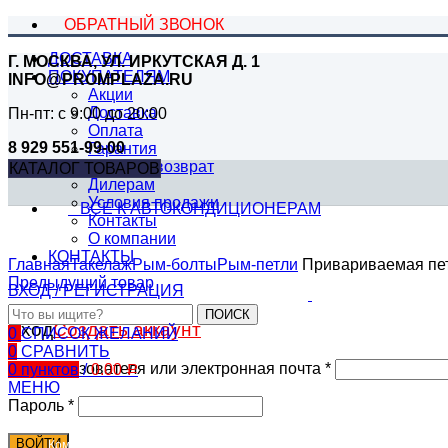
ОБРАТНЫЙ ЗВОНОК
ДОСТАВКА
Г. МОСКВА, УЛ. ИРКУТСКАЯ Д. 1
ПОКУПАТЕЛЯМ
INFO@PROMPLAZA.RU
Акции
Доставка
Пн-пт: с 9:00 до 20:00
Оплата
8 929 551-99-00
Гарантия
Обмен и возврат
КАТАЛОГ ТОВАРОВ
Дилерам
Условия продажи
ВСЕ К АВТОКОНДИЦИОНЕРАМ
Контакты
О компании
КОНТАКТЫ
Главная
Такелаж
Рым-болты
Рым-петли
Привариваемая пе
Предыдущий товар
ВХОД / РЕГИСТРАЦИЯ
ПОИСК
Вход
Создать аккаунт
0
СПИСОК ЖЕЛАНИЙ
0
СРАВНИТЬ
Имя пользователя или электронная почта
*
0
пунктов
/
0.00
Р
МЕНЮ
Пароль
*
ВОЙТИ
Компрессоры Unicla