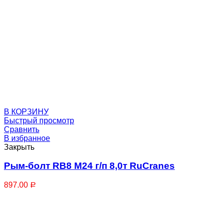
Ремни стяжные
В КОРЗИНУ
Быстрый просмотр
Сравнить
Талрепы, Стяжки
В избранное
Закрыть
Рым-болт RB8 М24 г/п 8,0т RuCranes
897.00
Р