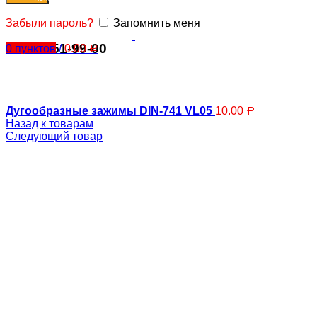
Забыли пароль?
Запомнить меня
8 929 551-99-00
0
пунктов
/
0.00
Р
Дугообразные зажимы DIN-741 VL05
10.00
Р
Компрессоры
Назад к товарам
Следующий товар
Вентиляторы